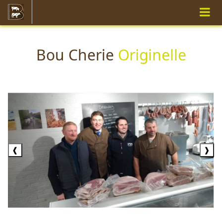
Bou Cherie
Originelle
❰
❱