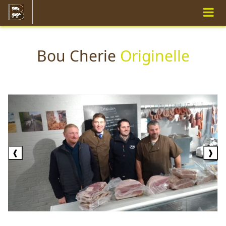
Bou Cherie
Originelle
❰
❱